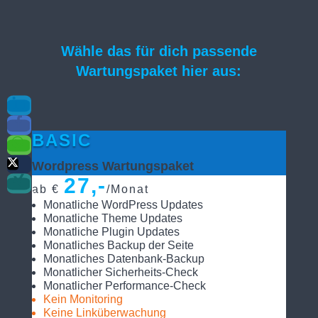
Wähle das für dich passende
Wartungspaket hier aus:
BASIC
Wordpress Wartungspaket
27,-
ab €
/
Monat
Monatliche WordPress Updates
Monatliche Theme Updates
Monatliche Plugin Updates
Monatliches Backup der Seite
Monatliches Datenbank-Backup
Monatlicher Sicherheits-Check
Monatlicher Performance-Check
Kein Monitoring
Keine Linküberwachung